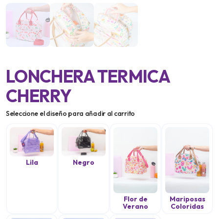
LONCHERA TERMICA
CHERRY
Seleccione el diseño para añadir al carrito
Lila
Negro
Flor de
Mariposas
Verano
Coloridas